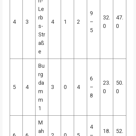
rl-
Le
9
rb
32.
47.
4
3
4
1
2
–
s-
0
0
5
Str
aß
e
Bu
rg
6
da
23.
50.
5
4
3
0
4
–
m
0
0
8
m
1
M
4
ah
18.
52.
6
6
2
0
5
–